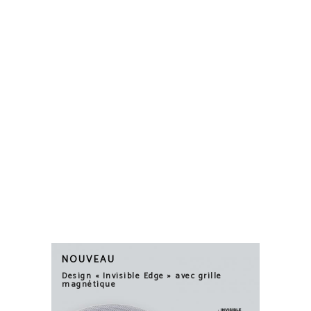
EN MAGASIN
★★★★★
LES GRANDS ESPACES
★★★☆☆
NOUVEAU
Design « Invisible Edge » avec grille
magnétique