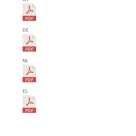
DE
NL
ES