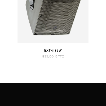
EXT415SW
899,00
€
TTC