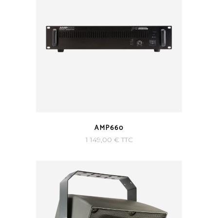
AMP660
1 149,00
€
TTC