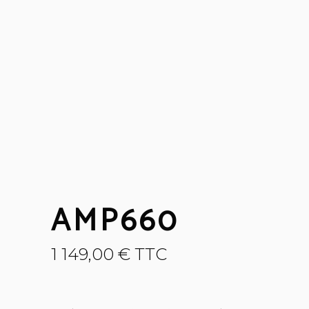
AMP660
1 149,00
€
TTC