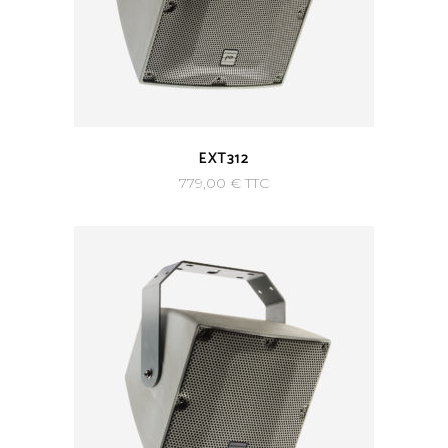
EXT312
779,00
€
TTC