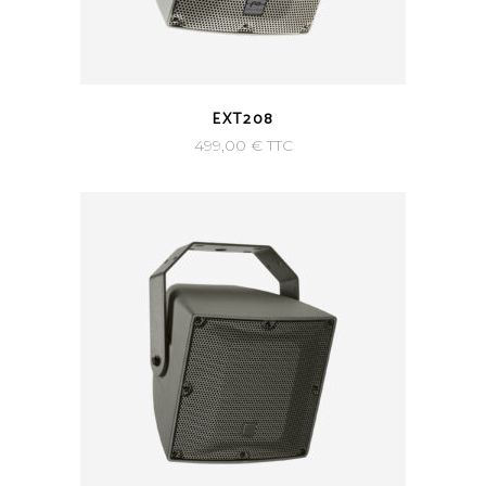
EXT208
499,00
€
TTC