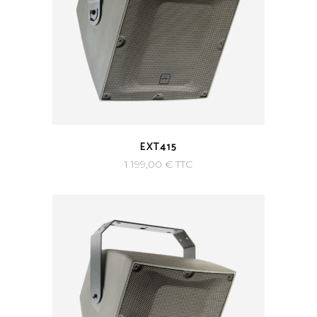
EXT415
1 199,00
€
TTC