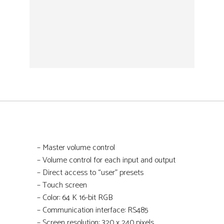
H10637 – PILOTBOX – Square back box 47
mm white
H10638 – PILOTSCREW – Steel screw size
M3.5×20 – 1 piece
– Master volume control
– Volume control for each input and output
– Direct access to “user” presets
– Touch screen
– Color: 64 K 16-bit RGB
– Communication interface: RS485
– Screen resolution: 320 x 240 pixels