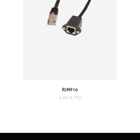
RJMF10
4,30
€
TTC