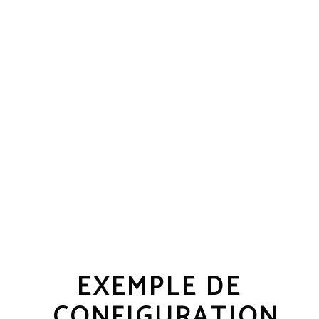
4 Sorties
Le PREZONE444 MKII est équipé d’un haut-
parleur de monitoring pour vérifier le signal
envoyé sur chaque sortie.
EXEMPLE DE
CONFIGURATION