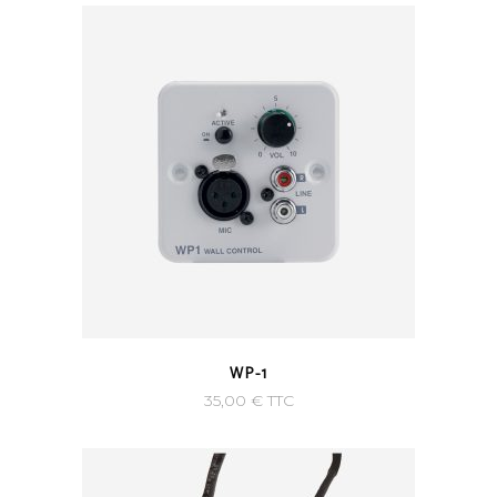
WP-1
35,00
€
TTC