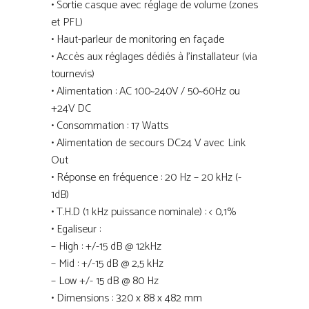
• Sortie casque avec réglage de volume (zones
et PFL)
• Haut-parleur de monitoring en façade
• Accès aux réglages dédiés à l’installateur (via
tournevis)
• Alimentation : AC 100~240V / 50~60Hz ou
+24V DC
• Consommation : 17 Watts
• Alimentation de secours DC24 V avec Link
Out
• Réponse en fréquence : 20 Hz – 20 kHz (-
1dB)
• T.H.D (1 kHz puissance nominale) : < 0,1%
• Egaliseur :
– High : +/-15 dB @ 12kHz
– Mid : +/-15 dB @ 2,5 kHz
– Low +/- 15 dB @ 80 Hz
• Dimensions : 320 x 88 x 482 mm