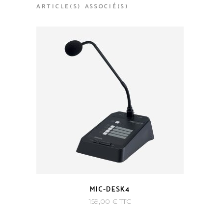
ARTICLE(S) ASSOCIÉ(S)
MIC-DESK4
159,00
€
TTC