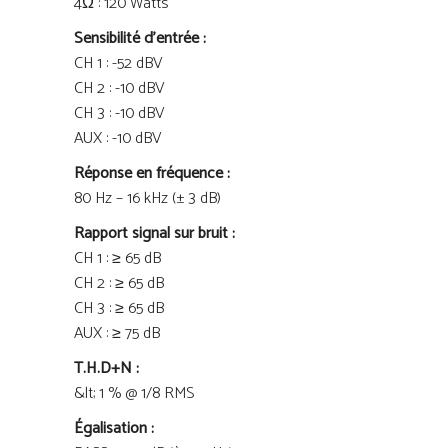
4Ω : 120 Watts
Sensibilité d’entrée :
CH 1 : -52 dBV
CH 2 : -10 dBV
CH 3 : -10 dBV
AUX : -10 dBV
Réponse en fréquence :
80 Hz – 16 kHz (± 3 dB)
Rapport signal sur bruit :
CH 1 : ≥ 65 dB
CH 2 : ≥ 65 dB
CH 3 : ≥ 65 dB
AUX : ≥ 75 dB
T.H.D+N :
&lt; 1 % @ 1/8 RMS
Égalisation :