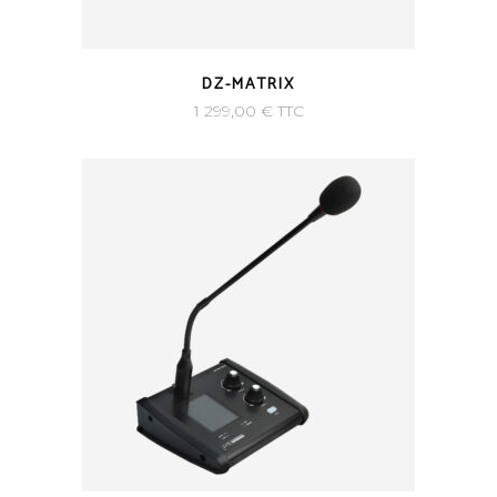
DZ-MATRIX
1 299,00
€
TTC