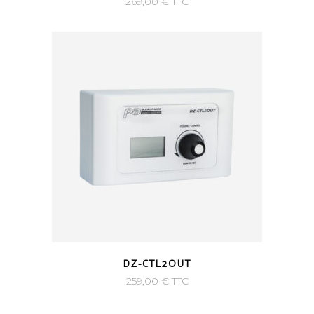
269,00
€
TTC
DZ-CTL2OUT
259,00
€
TTC