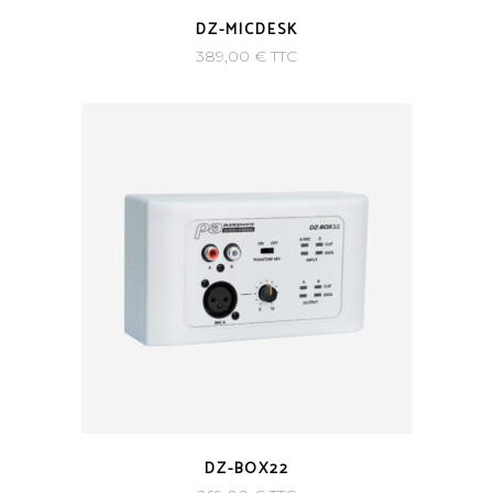
DZ-MICDESK
389,00
€
TTC
DZ-BOX22