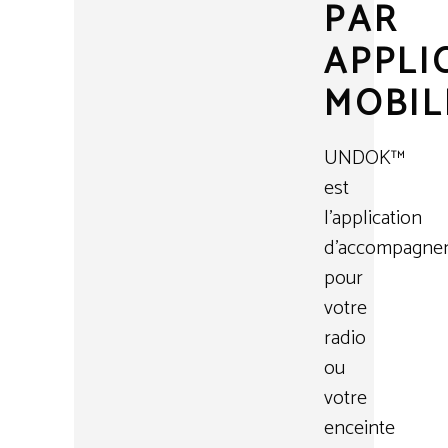
PAR
APPLI
MOBIL
UNDOK™
est
l'application
d'accompagne
pour
votre
radio
ou
votre
enceinte