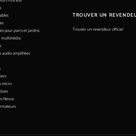
leurs muraux
s
TROUVER UN REVENDE
ables
es
Trouver un revendeur officiel
es pour parcs et jardins
 multimédia
s
s audio amplifiées
s
iers
s micro
dues
es Nexus
ormateurs