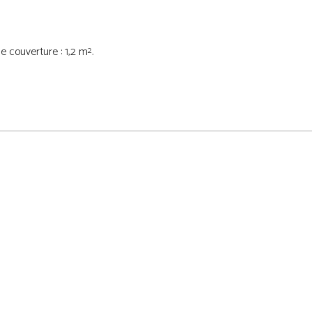
ne couverture : 1,2 m
.
2