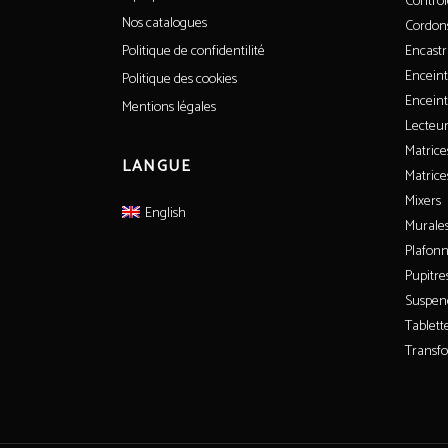
Contrô
Nos catalogues
Cordon
Encastr
Politique de confidentilité
Enceint
Politique des cookies
Enceint
Mentions légales
Lecteur
Matrice
LANGUE
Matrice
Mixers
English
Murale
Plafonn
Pupitre
Suspen
Tablett
Transf