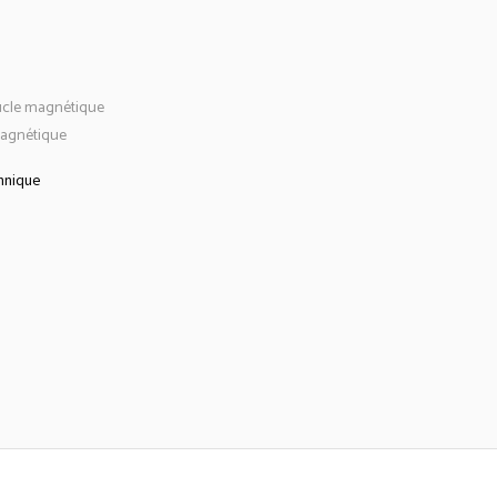
ucle magnétique
agnétique
hnique