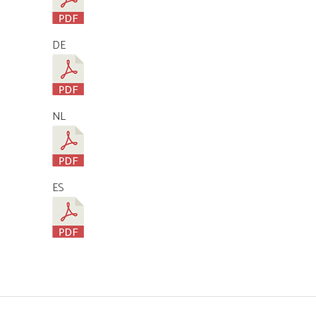
DE
NL
ES